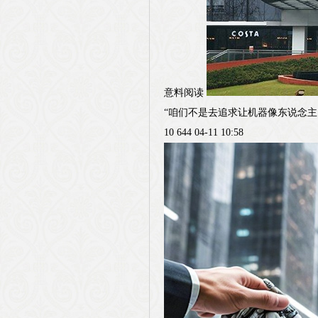
意料阅读
“咱们不是去追求让机器像东说念
10 644 04-11 10:58