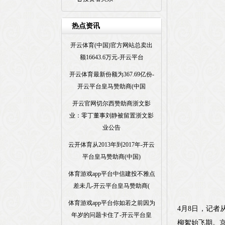
热点资讯
开云体育(中国)官方网站总卖出
额16643.6万元-开云平台
开云体育最新份额为367.69亿份-
开云平台皇马赞助商(中国
开云官网切尔西赞助商浙文影
业：零丁董事刘静被留置浙文影
业公告
云开体育从2013年到2017年-开云
平台皇马赞助商(中国)
体育游戏app平台中信建投不雅点
差未几-开云平台皇马赞助商(
体育游戏app平台你如若之前因为
4月8日，记者
年岁的问题卡住了-开云平台皇
柳絮始飞期。京