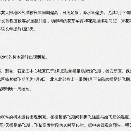
津冀大部地区气温较长年同期偏高，日照足够，降水量偏少。尤其2月下旬
育发育程度较客岁显赫加速，杨柳树的花芽孕育和花期捏续期间短，末花期
较长年提前1至3天。
20%的树木运转出现飘絮。
郸、邢台、石家庄中心城区已于3月底陆续插足杨絮始飞期，雄安新区、保
区杨絮始飞期间为4月9日，北京北部燕山一带到4月下旬陆续插足始飞期
杨絮稍晚一周控制。
特80%的树木运转出现飘絮。杨柳絮盛飞期间和飘飞强度与始飞后的温度
至7天插足盛飞期，飞絮高发时段为10时至16时。据中央景观台预告，