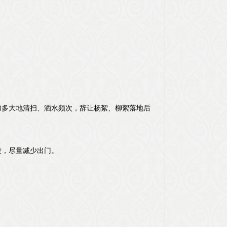
加多大地清扫、洒水频次，辞让杨絮、柳絮落地后
段，尽量减少出门。