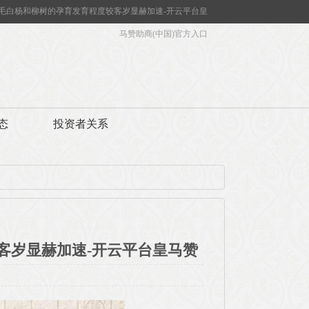
年毛白杨和柳树的孕育发育程度较客岁显赫加速-开云平台皇
马赞助商(中国)官方入口
态
投资者关系
客岁显赫加速-开云平台皇马赞