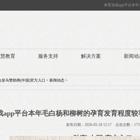
体育游戏app平台本
智慧教育
服务支持
解决方案
新闻动
台皇马赞助商(中国)官方入口
>
新闻动态
>
戏app平台本年毛白杨和柳树的孕育发育程度较
发布日期：2026-05-18 12:17 点击次数：173
助商(中国)官方入口