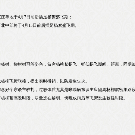
庄等地于4月7日前后插足杨絮盛飞期；
北中部将于4月15日前后插足杨絮盛飞期。
，
淋杨树、柳树树冠等姿色，贫穷杨柳絮扬飞，贬低扬飞期间、距离，同期
成杨柳飞絮联接，提出实时撤销，以防发生失火。
作念好个东谈主驻扎，过敏体质尤其是哮喘病东谈主应隔离杨柳絮密集路
开杨柳絮高发时段，尽量选在黎明、傍晚或雨后等飞絮发生较轻时段。