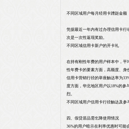
不同区域用户每月经用卡蹧跶金额
凭据最近一年内有过办理信用卡行
次是一次性返现奖励。
不同区域信用卡新户的开卡礼
在持有刚性年费的用户样本中，平均
性年费卡的要素方面，高额度、身
信用卡营销行径的举座触达率为3
度方面，华北地区用户以18%的参
烈。
不同区域用户信用卡行径触达及参
四、假贷居品需乞降使用情况
36%的用户暗示在利率优惠时可