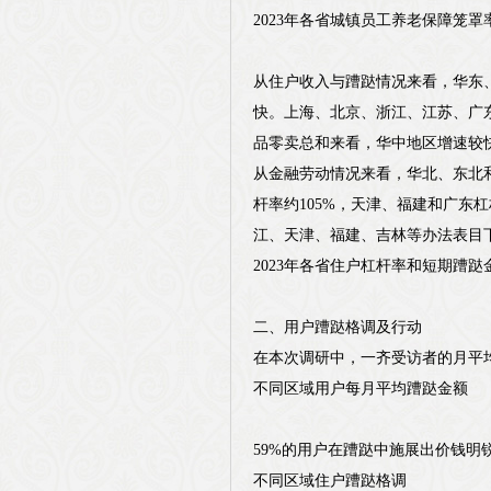
2023年各省城镇员工养老保障笼罩
从住户收入与蹧跶情况来看，华东
快。上海、北京、浙江、江苏、广
品零卖总和来看，华中地区增速较快
从金融劳动情况来看，华北、东北和
杆率约105%，天津、福建和广东
江、天津、福建、吉林等办法表目
2023年各省住户杠杆率和短期蹧跶
二、用户蹧跶格调及行动
在本次调研中，一齐受访者的月平均蹧
不同区域用户每月平均蹧跶金额
59%的用户在蹧跶中施展出价钱
不同区域住户蹧跶格调