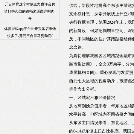
开云体育这个时候主力也许会聘
供给，阶段性地提高个东谈主蹧跶
请打持久战的边幅来逼散户割肉-
支余额计息，探索开展线上开立和
开
央行数据表现，范围2024年末，我
体育游戏app平台比开实体店来钱
的新阶段，何如挖掘增量空间、深
快多了-开云平台皇马赞助商(
反，不同地区的住户其蹧跶格结伴
念念路。
为真切理解我国各区域蹧跶金融市
融市集磋商》，全文3万余字，分
成员机构查阅)、重心发现与发展
西北七大区域的视角动身，抵蹧跶
等作念出分析。
一、区域宏不雅经济情况
从地离别娩总值来看，华东地区领跑
水平较高，但区域内不同省份之间
从东谈主口情况来看，东北地区、
的0-14岁东谈主口占比拟高。我