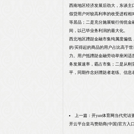
西南地区经济发展后劲大，东谈主
假贷用户对较高利率的收受进程相
等居品；二是充分施展银行传统金
间，以已毕业务利润的最大化。
西北地区蹧跶金融市集纯属度偏低，
的/买得起的商品的用户占比高于
力。用户抵蹧跶金融劳动举座闲适度
务发展速率，霸占市集；二是从刚
平，同期作念好蹧跶者老练、信息
上一篇：
开yun体育网当代究诘
开云平台皇马赞助商(中国)官方入