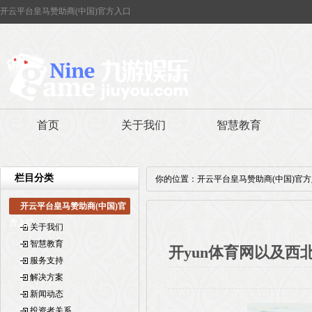
开云平台皇马赞助商(中国)官方入口
首页
关于我们
智慧教育
栏目分类
你的位置：
开云平台皇马赞助商(中国)官
开云平台皇马赞助商(中国)官
方入口
关于我们
智慧教育
开yun体育网以及西
服务支持
解决方案
新闻动态
投资者关系