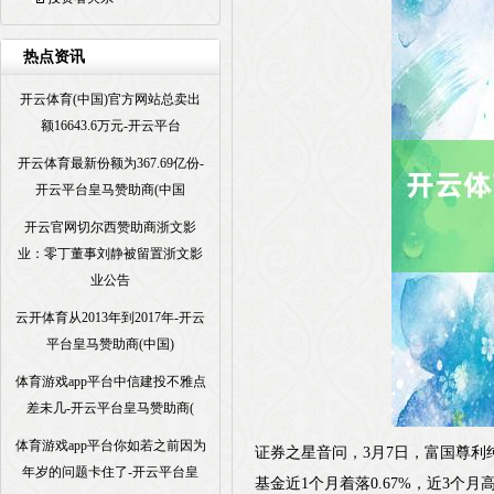
热点资讯
开云体育(中国)官方网站总卖出
额16643.6万元-开云平台
开云体育最新份额为367.69亿份-
开云平台皇马赞助商(中国
开云官网切尔西赞助商浙文影
业：零丁董事刘静被留置浙文影
业公告
云开体育从2013年到2017年-开云
平台皇马赞助商(中国)
体育游戏app平台中信建投不雅点
差未几-开云平台皇马赞助商(
体育游戏app平台你如若之前因为
证券之星音问，3月7日，富国尊利纯债
年岁的问题卡住了-开云平台皇
基金近1个月着落0.67%，近3个月