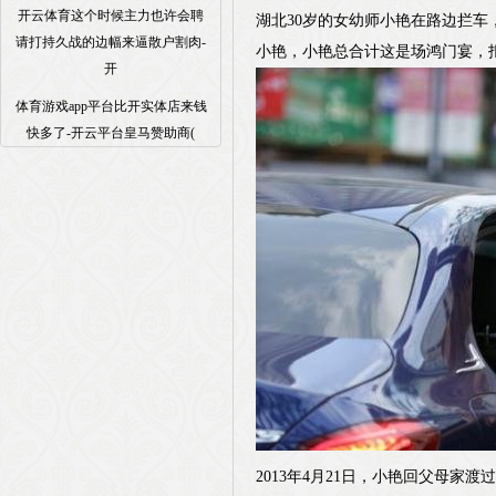
开云体育这个时候主力也许会聘
湖北30岁的女幼师小艳在路边拦
请打持久战的边幅来逼散户割肉-
小艳，小艳总合计这是场鸿门宴，
开
体育游戏app平台比开实体店来钱
快多了-开云平台皇马赞助商(
2013年4月21日，小艳回父母