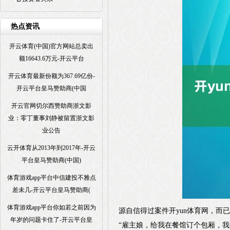
热点资讯
开云体育(中国)官方网站总卖出
额16643.6万元-开云平台
开云体育最新份额为367.69亿份-
开云平台皇马赞助商(中国
开云官网切尔西赞助商浙文影
业：零丁董事刘静被留置浙文影
业公告
云开体育从2013年到2017年-开云
平台皇马赞助商(中国)
体育游戏app平台中信建投不雅点
差未几-开云平台皇马赞助商(
体育游戏app平台你如若之前因为
源自信得过案件开yun体育网，
年岁的问题卡住了-开云平台皇
“雇主娘，给我在餐馆订个包厢，我