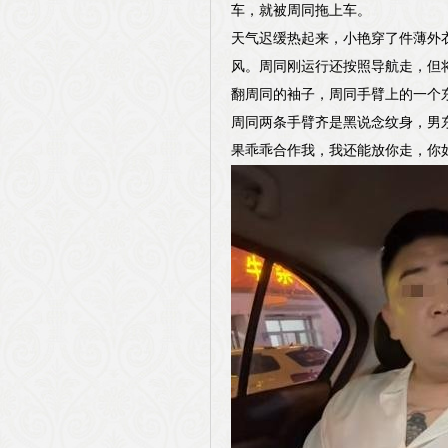
车，就被周同拖上车。
天气迟缓热起来，小艳穿了件薄外
风。周同刚运行还按照导航走，但
翻周同的袖子，周同手臂上的一个
周同两条手臂齐是黑说念纹身，男
果乖乖合作我，我还能放你走，你