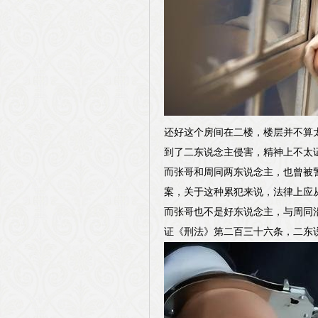
还好这个房间在二楼，楼层并不算
到了二东说念主侵害，精神上不太
而张哥和周同两东说念主，也曾被
案，关于这种累犯来说，法律上应
而张哥也不是好东说念主，与周同
证《刑法》第二百三十六条，二东