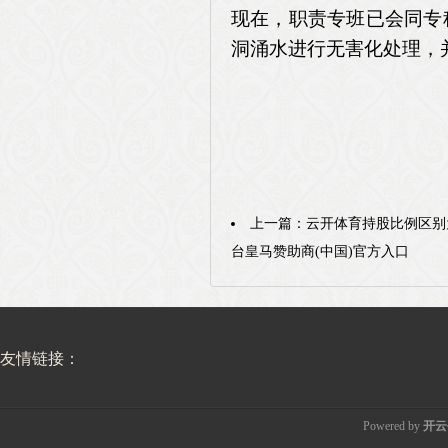
现在，职责专班已会同专
洞涌水进行无害化处理，
上一篇：
云开体育持股比例区别为22
台皇马赞助商(中国)官方入口
友情链接：
Powered by
开云