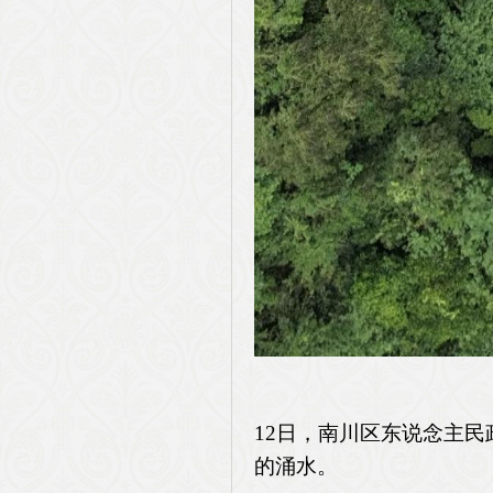
12日，南川区东说念主民
的涌水。