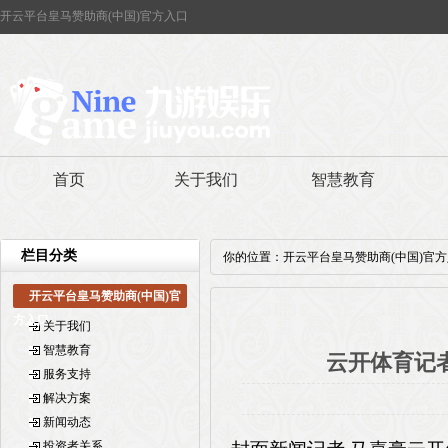
开云平台皇马赞助商(中国)官方入口
首页
关于我们
智慧教育
栏目分类
你的位置：
开云平台皇马赞助商(中国)官
开云平台皇马赞助商(中国)官
方入口
关于我们
智慧教育
云开体育记
服务支持
解决方案
新闻动态
投资者关系