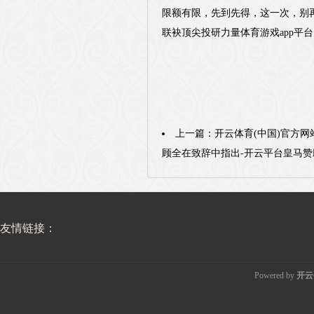
限额有限，先到先得，这一次，别
联袂顶尖投研力量体育游戏app平台，
上一篇：
开云体育(中国)官方
顾全在致辞中指出-开云平台皇马赞
友情链接：
Powered by
开云