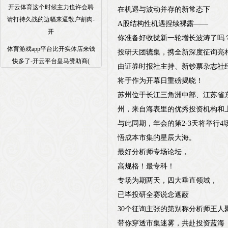
开云体育这个时候主力也许会聘
在机遇与波动并存的新常态下
请打持久战的边幅来逼散户割肉-
A股结构性机遇捏续裸露——
开
你准备好收拢新一轮增长波涛了吗
体育游戏app平台比开实体店来钱
投研天团辘集，携全新深度征询亮相
快多了-开云平台皇马赞助商(
由证券时报社主持、新钞票杂志社经办
将于作为开幕日重磅揭晓！
苏州位于长江三角洲中部、江苏省东
州，来自海表里的优秀投资机构和
与此同期，年会的第2-3天将举行
悟成本市集的星辰大海。
最好分析师专场论坛，
高规格！最专科！
专场为期两天，四大垂直领域，
已毕投研全赛说念遮蔽
30个征询主张的第别称分析师王人
带你穿透市集迷雾，共赴投资蓝海